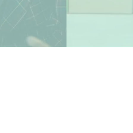
🌍 أكثر من 60 دولة مشاركة
💡 تم توثيق أكثر من 100 ابتكار
📊 7 أهداف استراتيجية تقود تغيير الأنظمة
🤝 أكثر من 50 شريكًا مؤسسيًا عبر القطاعات
منصة جديدة للابتكار الاجتماعي
في عام 2025، اجتمع قادة الحكومات في لوكسمبورغ لإنشاء
ائتلاف فريد - تحالف يوحد الحكومات في جميع أنحاء العالم التي